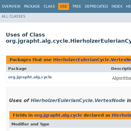
OVERVIEW
PACKAGE
CLASS
USE
TREE
DEPRECATED
INDEX
HE
ALL CLASSES
Uses of Class
org.jgrapht.alg.cycle.HierholzerEulerian
Packages that use
HierholzerEulerianCycle.Vertex
Package
Descripti
org.jgrapht.alg.cycle
Algorithm
Uses of
HierholzerEulerianCycle.VertexNode
i
Fields in
org.jgrapht.alg.cycle
declared as
Hierhol
Modifier and Type