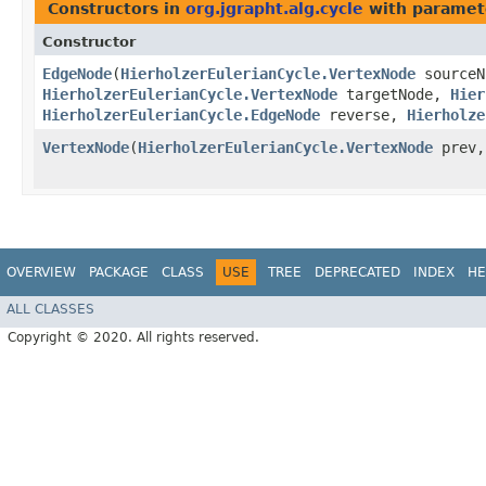
Constructors in
org.jgrapht.alg.cycle
with paramet
Constructor
EdgeNode
​(
HierholzerEulerianCycle.VertexNode
sourceN
HierholzerEulerianCycle.VertexNode
targetNode,
Hier
HierholzerEulerianCycle.EdgeNode
reverse,
Hierholze
VertexNode
​(
HierholzerEulerianCycle.VertexNode
prev
OVERVIEW
PACKAGE
CLASS
USE
TREE
DEPRECATED
INDEX
HE
ALL CLASSES
Copyright © 2020. All rights reserved.